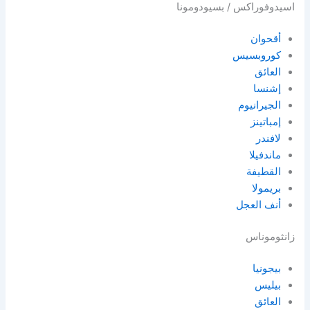
اسيدوفوراكس / بسيودومونا
أقحوان
كوروبسيس
العائق
إشنسا
الجيرانيوم
إمباتينز
لافندر
ماندفيلا
القطيفة
بريمولا
أنف العجل
زانثوموناس
بيجونيا
بيليس
العائق