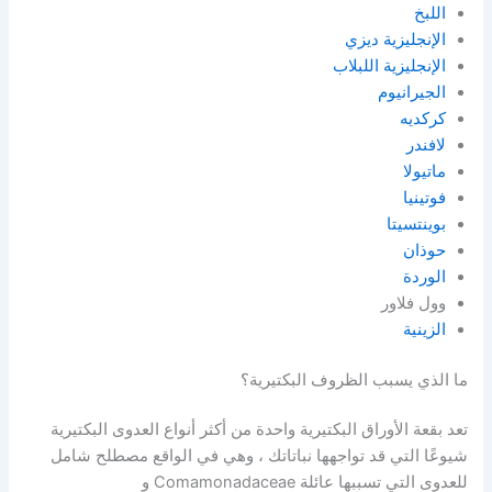
اللبخ
الإنجليزية ديزي
الإنجليزية اللبلاب
الجيرانيوم
كركديه
لافندر
ماتيولا
فوتينيا
بوينتسيتا
حوذان
الوردة
وول فلاور
الزينية
ما الذي يسبب الظروف البكتيرية؟
تعد بقعة الأوراق البكتيرية واحدة من أكثر أنواع العدوى البكتيرية
شيوعًا التي قد تواجهها نباتاتك ، وهي في الواقع مصطلح شامل
للعدوى التي تسببها عائلة Comamonadaceae و