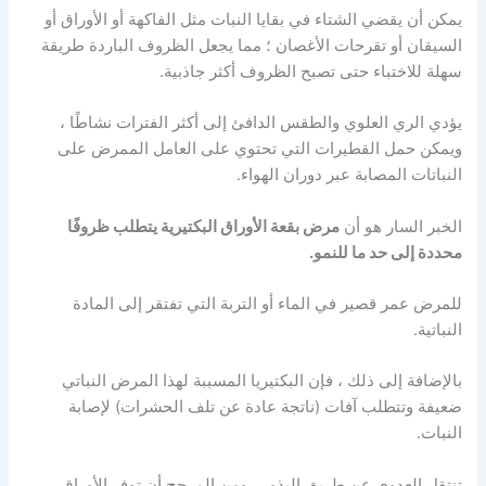
يمكن أن يقضي الشتاء في بقايا النبات مثل الفاكهة أو الأوراق أو
السيقان أو تقرحات الأغصان ؛ مما يجعل الظروف الباردة طريقة
سهلة للاختباء حتى تصبح الظروف أكثر جاذبية.
يؤدي الري العلوي والطقس الدافئ إلى أكثر الفترات نشاطًا ،
ويمكن حمل القطيرات التي تحتوي على العامل الممرض على
النباتات المصابة عبر دوران الهواء.
الخبر السار هو أن
مرض بقعة الأوراق البكتيرية يتطلب ظروفًا
محددة إلى حد ما للنمو.
للمرض عمر قصير في الماء أو التربة التي تفتقر إلى المادة
النباتية.
بالإضافة إلى ذلك ، فإن البكتيريا المسببة لهذا المرض النباتي
ضعيفة وتتطلب آفات (ناتجة عادة عن تلف الحشرات) لإصابة
النبات.
تنتقل العدوى عن طريق البذور ، ومن المرجح أن توفر الأوراق