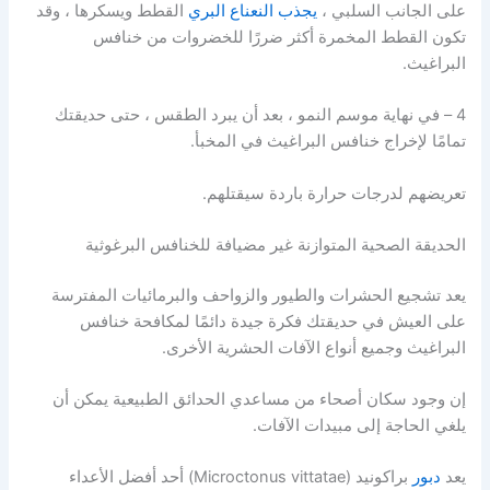
على الجانب السلبي ،
يجذب النعناع البري
القطط ويسكرها ، وقد
تكون القطط المخمرة أكثر ضررًا للخضروات من خنافس
البراغيث.
4 – في نهاية موسم النمو ، بعد أن يبرد الطقس ، حتى حديقتك
تمامًا لإخراج خنافس البراغيث في المخبأ.
تعريضهم لدرجات حرارة باردة سيقتلهم.
الحديقة الصحية المتوازنة غير مضيافة للخنافس البرغوثية
يعد تشجيع الحشرات والطيور والزواحف والبرمائيات المفترسة
على العيش في حديقتك فكرة جيدة دائمًا لمكافحة خنافس
البراغيث وجميع أنواع الآفات الحشرية الأخرى.
إن وجود سكان أصحاء من مساعدي الحدائق الطبيعية يمكن أن
يلغي الحاجة إلى مبيدات الآفات.
يعد
دبور
براكونيد (Microctonus vittatae) أحد أفضل الأعداء