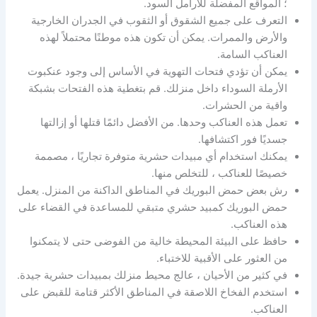
؛ المواقع المفضلة للأرامل السود.
التعرف على جميع الشقوق أو الثقوب في الجدران الخارجية
والأرض والممرات. يمكن أن تكون هذه موطنًا محتملاً لهذه
العناكب السامة.
يمكن أن تؤدي فتحات التهوية في الأساس إلى وجود عنكبوت
الأرملة السوداء داخل منزلك. قم بتغطية هذه الفتحات بشبكة
واقية من الحشرات.
تعمل هذه العناكب وحدها. من الأفضل دائمًا قتلها أو إزالتها
جسديًا فور اكتشافها.
يمكنك استخدام أي مبيدات حشرية متوفرة تجاريًا ، مصممة
خصيصًا للعناكب ، للتخلص منها.
رش بعض حمض البوريك في المناطق الداكنة من المنزل. يعمل
حمض البوريك كمبيد حشري متبقي للمساعدة في القضاء على
هذه العناكب.
حافظ على البيئة المحيطة خالية من الفوضى حتى لا يتمكنوا
من العثور على الأقبية للاختباء.
في كثير من الأحيان ، عالج محيط منزلك بمبيدات حشرية جيدة.
استخدم الفخاخ اللاصقة في المناطق الأكثر قتامة للقبض على
العناكب.