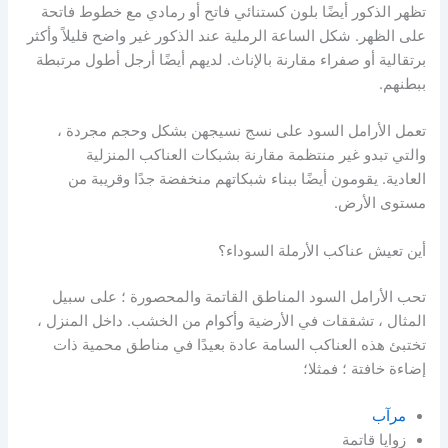
تظهر الذكور أيضًا بلون كستنائي فاتح أو رمادي مع خطوط فاتحة
على الظهر. شكل الساعة الرملية عند الذكور غير واضح قليلاً وأكثر
برتقالية أو صفراء مقارنة بالإناث. لديهم أيضًا أرجل أطول مرتبطة
ببطنهم.
تعمل الأرامل السود على نسج نسيجهن بشكل وحجم مجردة ،
والتي تبدو غير منتظمة مقارنة بشبكات العناكب المنزلية
العادية. يقومون أيضًا ببناء شبكاتهم منخفضة جدًا وقريبة من
مستوى الأرض.
أين تعيش عناكب الأرملة السوداء؟
تحب الأرامل السود المناطق القاتمة والمحصورة ؛ على سبيل
المثال ، تشققات في الأرضية وأكوام من الخشب. داخل المنزل ،
تختبئ هذه العناكب السامة عادة بعيدًا في مناطق محمية ذات
إضاءة خافتة ؛ فمثلا؛
مرآب
زوايا قاتمة