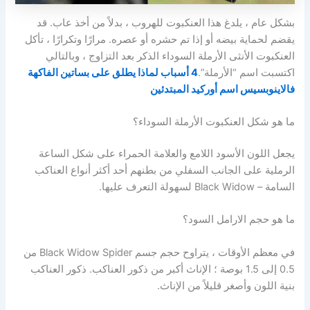
بشكل عام ، يلدغ هذا العنكبوت للهروب ، بدلاً من أخذ عاب. قد
يقضم لحماية بيضه أو إذا تم حشره أو عصره. مرارًا وتكرارًا ، تأكل
العنكبوت الأنثى الأرملة السوداء الذكر بعد التزاوج ، وبالتالي
اكتسبت اسم “الأرملة”.
4 أسباب لماذا يطلق على بساتين الفاكهة
فالاينوبسيس اسم أوركيد المبتدئين
ما هو شكل العنكبوت الأرملة السوداء؟
يجعل اللون الأسود اللامع والعلامة الحمراء على شكل الساعة
الرملية على الجانب السفلي من بطنهم أحد أكثر أنواع العناكب
السامة – Black Widow لسهولة التعرف عليها.
ما هو حجم الارامل السود؟
في معظم الأوقات ، يتراوح حجم جسم Black Widow Spider من
0.5 إلى 1.5 بوصة ؛ الإناث أكبر من ذكور العناكب. ذكور العناكب
بنية اللون وأصغر قليلاً من الإناث.