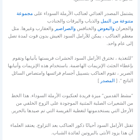
يشتمل المصدر الغذائي لعناكب الأرملة السوداء على
مجموعة
متنوعة من النمل
والذباب واليرقات والجنادب
والجعران
والبعوض
والخنافس
والصراصير
والعقارب وغيرها. مثل
معظم العناكب ، يمكن للأرامل السود العيش بدون قوت لمدة تصل
إلى عام واحد.
“للتغذية ، تخترق الأرامل السود الحشرات فريستها بأنيابها وتقوم
بإعطاء الجثث الإنزيمات الهاضمة. باستخدام هذه الإنزيمات وأنيابها
الصرير ، تقوم العناكب بتسييل أجسام فرائسها وامتصاص السائل
الناتج “. [
المصدر
]
“مشط القدمين” ميزة فريدة لعنكبوت الأرملة السوداء. هذا الخط
من الشعيرات الصلبة المثنية الموجودة على الزوج الخلفي من
الأرجل التي يستخدمونها لتغطية الفريسة التي تم صيدها بالحرير.
تقتل الأرامل السود أحيانًا ذكور العناكب بعد التزاوج. يعتقد العلماء
أن هذا يزود الأنثى بالبروتين لفائدة الشباب.