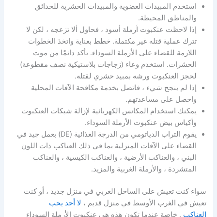
استخدم المبيدات العضوية والمبيدات الحشرية للحدائق
والمناطق المحيطة.
إذا لاحظت عنكبوت أرملة أسود ، فحاول ألا تزعجه ، لكن لا
تترك عملية قتله غير مكتملة. خطط بعناية واتخذ الخطوات
اللازمة للقضاء على الأرملة السوداء. تأكد دائمًا من موت
الحشرات. استخدم وعاء (زجاجات بلاستيكية نصف مقطوعة)
لحجز العنكبوت ورشه بمبيد حشري لقتله.
إذا لم ينجح شيء ، فاتصل بخدمة مكافحة الآفات المحلية
واحصل على مساعدتهم.
يمكنك استخدام المكانس الكهربائية لإزالة شبكات العنكبوت
وأكياس بيض عنكبوت الأرملة السوداء.
يقوم التراب الدياتومي من الدرجة الغذائية (DE) بعمل جيد في
القضاء على الآفات المنزلية بما في ذلك العناكب ذات اللون
البني ، والعناكب الأرضية ، والعناكب الكيسية ، والعناكب
المتشردة ، والأرملة الغربية والمزيد.
سواء كنت تعيش على الساحل الغربي في منزل جديد ، أو كنت
تعيش في الغرب الأوسط في منزل قديم ،
لا أحد يحب
العناكب
. خاصة عندما تكون هذه هي عنكبوت الأرملة السوداء