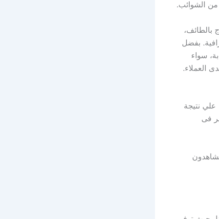
 من الشوائب.
ج بالطائف،
افية. بفضل
ة، سواء
دى العملاء.
علي نتيجة
ر فى
تشاهدون
ا، حيث توفر