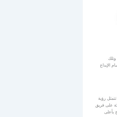
وتلك
م الإبداع
تتمثل رؤية
كة على فريق
 بأعلى