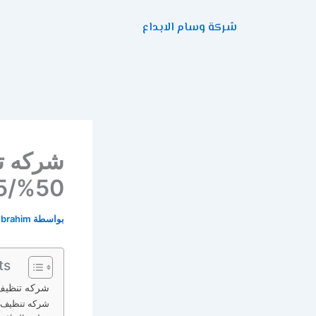
خطي
شركة وسام الابداع
لى
لمحتوى
شركه ت
50%/0507240005
بواسطة
Ibrahim
ts
شركه تنظيف 
شركه تنظيف ال