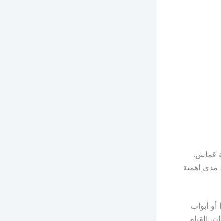
ة قماش.
 مدي اهمية
أو أبواب
ن. القيام