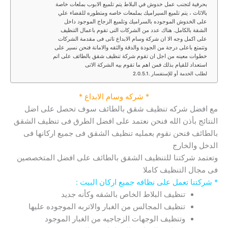
بحرفية لتجنب عمل خدوش في البلاط يتم تلميع الابوب بملعات خاصة
بالاثاث ، يتم تلميع السيراميك بملمعات خاصه ومتطوره للقضاء علي
على الخدوش الموجوده بالسراميك وتلميع الزجاج الموجود داخل
الشقة بالكامل. هناك عدد من الشركات التى تقوم باعمال التنظيف
على اكمل وجه الا ان شركة وسام الابداع تاتى فى مقدمة الشركات
وتتمتع باعلى درجة من الجودة والدقة والثقه والامانة فنحن نسير على
خطوات معينه من اجل ان تقوم شركة تنظيف شقق بالطائف على اتم
استعداد للقيام بذلك فمن اهم ما تقوم بيه الشركة الاتى
لطلب الخدمة أو للإستفسار
* شركه وسام الابداع *
مع افضل شركه تنظيف شقق بالطائف سوف تحصل على اضل
النتائج بأذن الله فنحن نعتمد على افضل الطرق فى تنظيف الشقق
بالطائف فنحن نقوم بعمليه تنظيف الشقق فى جميع اركانها فى
الدخل والخارج
وتعتمد شركتنا للتنظيف الشقق بالطائف على افضل المتخصصين
فى مجال التنظيف كاملا
* شركتنا تعمل على نظافه جميع اركان البيت :
تنظيف البلاط الخاص بالشقه وكأنه جديد
تنظيف المجالس من الغبار والاتربه الموجوده عليها
وتنظيف الوجهات الزجاجيه من الغبار الموجود