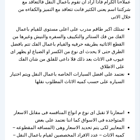
عملاءنا الكرام فاذا اراد ان تقوم باعمال النقل فالتعاقد مع
شركتنا اسم يعنى الكثير فانت تتعاقد مع التميز والكفاءه من
خلال الاتى
تمتلك اكبر طاقم مدرب على اعلى مستوى للقيام باعمال
الفك من فك الستائر والتكييف والسفره والنيش وغيرها من
القطع الاثاثيه بطريقه حرفيه والقيام باعمال الفك تتم بافضل
الطرق حتى لا يحدث اى نوع من الكسر او الضياع او يظهر اى
عيوب فى الاثاث بعد ذلك فلا داعى للقلق من شان الفك
على الاطلاق
نعتمد على افضل السيارات الخاصه باعمال النقل ويتم اختيار
السياره على حسب كميه الاثاث المطلوب نقلها
اسعارنا لا تقبل اى نوع م انواع المنافسه فى مقابل الاسعار
المتواجده فى الاسواق كما اننا نعتمد على بعض
المعايير لكى يتم تحديد الاسعار وهى (المسافه المقطوعه –
كميه الاثاث – عدد الافراد المخصصين لقيام باعمال النقل –