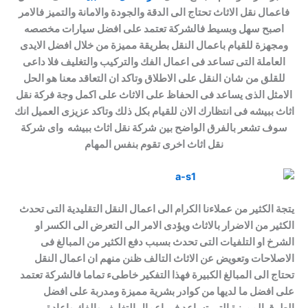
فاعمال نقل الاثاث تحتاج الى الدقة والجودة والامانة والتميز فالامر
اصبح سهل وبسيط فالشركة تعتمد على افضل سيارات مخصصه
ومجهزة للقيام باعمال النقل بطريقة مميزة من خلال افضل الايدى
العاملة التى تساعد فى اعمال الفك والتركيب والتغليف فلا داعى
للقلق من شان النقل على الاطلاق وتاكد ان التعاقد معنا هو الحل
الامثل الذى يساعد فى الحفاظ على الاثاث على اكمل وجة فركة نقل
اثاث ببيشه فى انتظارك الان للقيام بكل ذلك وتاكد عزيزى العميل انك
سوف تشعر بالفرق الواضح بين شركة نقل اثاث ببيشه واى شركة
نقل اثاث اخرى تقوم بنفس المهام
يتجة الكثير من عملاءنا الكرام الى اعمال النقل التقليدية التى تحدث
الكثير من الاضرار بالاثاث ويؤدى الامر الى التعرض الى الكسر او
الشرخ او التلفيات التى تحدث بسبب دفع الكثير من المبالغ فى
الاصلاحات وتعويض عن الاثاث التالف ظنن منهم ان اعمال النقل
تحتاج الى المبالغ الكبيرة فهذا التفكير خاطىء تماما فالشركة تعتمد
على افضل ما لديها من كوادر بشرية مميزة ومدربة على افضل